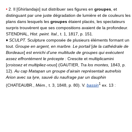
•
2. Il [Ghirlandajo] sut distribuer ses figures en
groupes
, et
distinguant par une juste dégradation de lumière et de couleurs les
plans dans lesquels les
groupes
étaient placés, les spectateurs
surpris trouvèrent que ses compositions avaient de la profondeur.
STENDHAL,
Hist. peint. Ital.,
t. 1, 1817, p. 151.
♦
SCULPT.
Sculpture composée de plusieurs éléments formant un
tout.
Groupe en argent, en marbre.
Le portail
[
de la cathédrale de
Bordeaux
]
est enrichi d'une multitude de groupes qui exécutent
assez effrontément le précepte :
Crescite et multiplicamini
[
croissez et multipliez-vous
] (GAUTIER,
Tra los montes,
1843, p.
12).
Au cap Matapan un groupe d'airain représentait autrefois
Arion avec sa lyre, sauvé du naufrage par un dauphin
1
(CHATEAUBR.,
Mém.,
t. 3, 1848, p. 80). V.
bassin
ex. 13 :