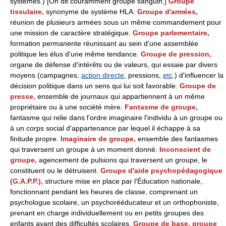
systèmes.) [On dit couramment groupe sanguin.]
Groupe
tissulaire,
synonyme de système HLA.
Groupe d'armées,
réunion de plusieurs armées sous un même commandement pour
une mission de caractère stratégique.
Groupe parlementaire,
formation permanente réunissant au sein d'une assemblée
politique les élus d'une même tendance.
Groupe de pression,
organe de défense d'intérêts ou de valeurs, qui essaie par divers
moyens (campagnes,
action directe
, pressions,
etc
.) d'influencer la
décision politique dans un sens qui lui soit favorable.
Groupe de
presse,
ensemble de journaux qui appartiennent à un même
propriétaire ou à une société mère.
Fantasme de groupe,
fantasme qui relie dans l'ordre imaginaire l'individu à un groupe ou
à un corps social d'appartenance par lequel il échappe à sa
finitude propre.
Imaginaire de groupe,
ensemble des fantasmes
qui traversent un groupe à un moment donné.
Inconscient de
groupe,
agencement de pulsions qui traversent un groupe, le
constituent ou le détruisent.
Groupe d'aide psychopédagogique
(G.A.P.P.),
structure mise en place par l'Éducation nationale,
fonctionnant pendant les heures de classe, comprenant un
psychologue scolaire, un psychorééducateur et un orthophoniste,
prenant en charge individuellement ou en petits groupes des
enfants ayant des difficultés scolaires.
Groupe de base, groupe