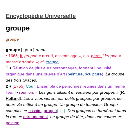
Encyclopédie Universelle
groupe
groupe
groupe
[ grup ]
n. m.
• 1668;
it.
gruppo
« nœud, assemblage », d'o.
germ.
°
kruppa
«
masse arrondie »; cf.
croupe
1
♦
Réunion de plusieurs personnages, formant une unité
organique dans une œuvre d'art (
peinture
,
sculpture
).
Le groupe
des trois Grâces.
2
♦
(1755)
Cour.
Ensemble de personnes réunies dans un même
lieu.
⇒
réunion
.
« Les gens allaient et venaient par groupes »
(
R.
Rolland
)
. Les invités vinrent par petits groupes, par groupes de
deux. Se mêler à un groupe. Un groupe de touristes. Groupe
compact.
⇒
essaim
,
grappe
(fig.).
Des groupes se formèrent dans
la rue.
⇒
attroupement
.
Le groupe de tête, dans une course.
⇒
peloton
.