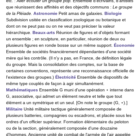
etc. :
Aller écouter un groupe pop.
Ensemble d'écrivains, d'artistes
que réunissent des affinités et des objectifs communs :
Le groupe
de la Pléiade.
Astronomie
Petit amas de galaxies.
Biologie
Subdivision usitée en classification zoologique ou botanique et
dont on ne peut pas ou on ne veut pas préciser la valeur
hiérarchique.
Beaux-arts
Réunion de figures et d'objets formant
un ensemble ; en sculpture, en particulier, réunion de deux ou
plusieurs figures en ronde bosse sur un même support.
Économie
Ensemble de sociétés financièrement dépendantes d'une société
mère qui les contrôle. (Il n'y a pas, en France, de définition légale
du groupe. Mais la consolidation des comptes, sur la base de
certaines conventions, représente une reconnaissance officielle de
l'existence des groupes.)
Électricité
Ensemble de dispositifs de
même type couplés de façon à agir simultanément.
Mathématiques
Ensemble G muni d'une opération ⋆ interne dans
G, associative, qui admet un élément neutre et telle que tout
élément a un symétrique et un seul. [On note le groupe (G, ⋆).]
Militaire
Unité militaire tactique généralement composée de
plusieurs batteries, compagnies ou escadrons, et placée sous les
ordres d'un officier supérieur. Formation élémentaire du peloton
ou de la section, généralement composée d'une douzaine
d'hommes. Ancienne unité de combat de l'armée de l'air appelée