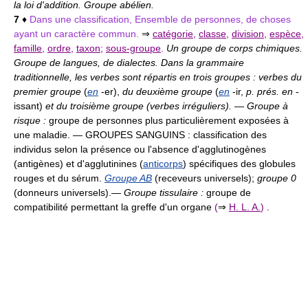
la loi d'addition. Groupe abélien.
7
♦
Dans une classification, Ensemble de personnes, de choses
ayant un caractère commun.
⇒
catégorie
,
classe
,
division
,
espèce
,
famille
,
ordre
,
taxon
;
sous-groupe
.
Un groupe de corps chimiques.
Groupe de langues, de dialectes. Dans la grammaire
traditionnelle, les verbes sont répartis en trois groupes : verbes du
premier groupe
(
en
-er),
du deuxième groupe
(
en
-ir,
p. prés. en
-
issant)
et du troisième groupe (verbes irréguliers).
—
Groupe à
risque :
groupe de personnes plus particulièrement exposées à
une maladie. — GROUPES SANGUINS :
classification des
individus selon la présence ou l'absence d'agglutinogènes
(antigènes) et d'agglutinines (
anticorps
) spécifiques des globules
rouges et du sérum.
Groupe AB
(receveurs universels);
groupe 0
(donneurs universels).
—
Groupe tissulaire :
groupe de
compatibilité permettant la greffe d'un organe
(
⇒
H. L. A.
)
.