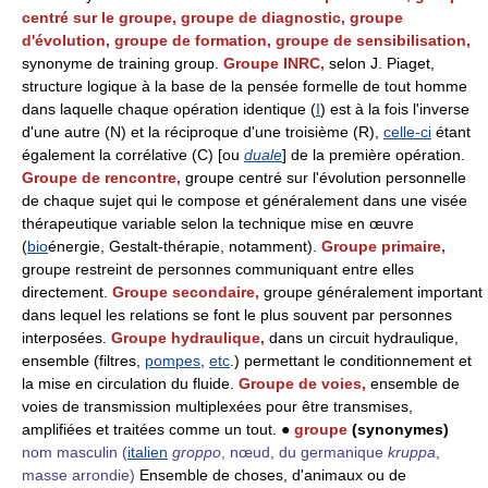
centré sur le groupe, groupe de diagnostic, groupe
d'évolution, groupe de formation, groupe de sensibilisation,
synonyme de training group.
Groupe INRC,
selon J. Piaget,
structure logique à la base de la pensée formelle de tout homme
dans laquelle chaque opération identique (
I
) est à la fois l'inverse
d'une autre (N) et la réciproque d'une troisième (R),
celle-ci
étant
également la corrélative (C) [ou
duale
] de la première opération.
Groupe de rencontre,
groupe centré sur l'évolution personnelle
de chaque sujet qui le compose et généralement dans une visée
thérapeutique variable selon la technique mise en œuvre
(
bio
énergie, Gestalt-thérapie, notamment).
Groupe primaire,
groupe restreint de personnes communiquant entre elles
directement.
Groupe secondaire,
groupe généralement important
dans lequel les relations se font le plus souvent par personnes
interposées.
Groupe hydraulique,
dans un circuit hydraulique,
ensemble (filtres,
pompes
,
etc
.) permettant le conditionnement et
la mise en circulation du fluide.
Groupe de voies,
ensemble de
voies de transmission multiplexées pour être transmises,
amplifiées et traitées comme un tout. ●
groupe
(synonymes)
nom masculin
(
italien
groppo
, nœud, du germanique
kruppa
,
masse arrondie)
Ensemble de choses, d'animaux ou de