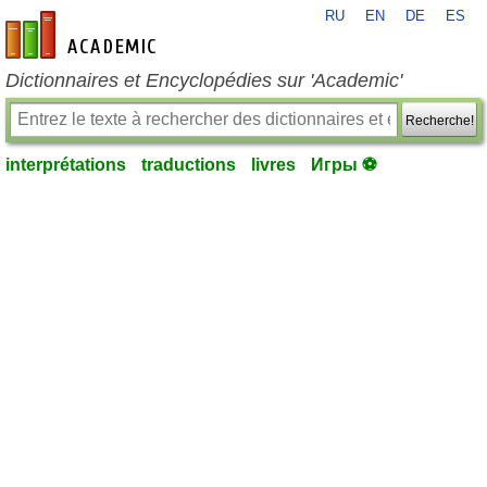
RU
EN
DE
ES
fr-academic.com
Dictionnaires et Encyclopédies sur 'Academic'
Recherche!
interprétations
traductions
livres
Игры ⚽