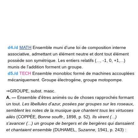
d4./d
MATH
Ensemble muni d'une loi de composition interne
associative, admettant un élément neutre et dont tout élément
possède son symétrique. Les entiers relatifs (..., -1, 0, +1,...)
munis de l'addition forment un groupe.
d5./d
TECH
Ensemble monobloc formé de machines accouplées
mécaniquement. Groupe électrogène, groupe motopompe.
⇒GROUPE, subst. masc.
A. —
Ensemble d'êtres animés ou de choses rapprochés formant
un tout.
Les libellules d'azur, posées par groupes sur les roseaux,
semblent les notes de la musique que chantent tous les virtuoses
ailés
(COPPÉE,
Bonne souffr.,
1898, p. 52).
Ils virent (...)
s'avancer (...) un groupe de bergers et de bergères qui dansaient
et chantaient ensemble
(DUHAMEL,
Suzanne,
1941, p. 243) :