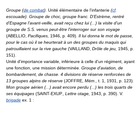
Groupe (
de combat
).
Unité élémentaire de l'infanterie
(
cf
.
escouade).
Groupe de choc, groupe franc.
D'Estrème, rentré
d'Espagne l'avant-veille, avait reçu chez lui (...) la visite d'un
groupe de S.S. venus peut-être l'interroger sur son voyage
(ABELLIO,
Pacifiques,
1946, p. 409).
Il lui donna le mot de passe,
pour le cas où il se heurterait à un des groupes du maquis qui
patrouillaient sur la rive gauche
(VAILLAND,
Drôle de jeu,
1945, p.
151).
Unité d'importance variable, inférieure à celle d'un régiment, ayant
une fonction, une mission déterminée.
Groupe d'aviation, de
bombardement, de chasse.
4 divisions de réserve renforcées de
13 groupes alpins de réserve
(JOFFRE,
Mém.,
t. 1, 1931, p. 123).
Mon groupe aérien (...) avait encore perdu (...) les trois quarts de
ses équipages
(SAINT-EXUP.,
Lettre otage,
1943, p. 390). V.
brigade
ex. 1 :