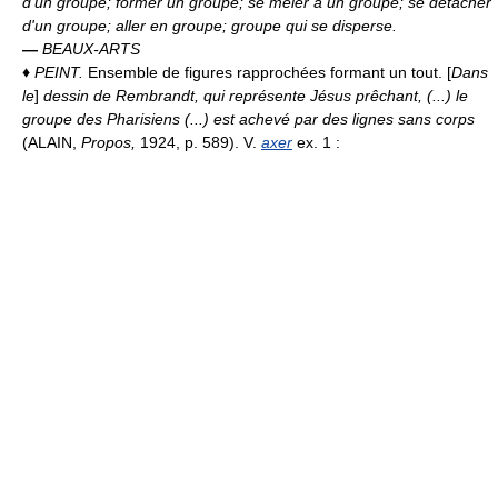
d'un groupe; former un groupe; se mêler à un groupe; se détacher
d'un groupe; aller en groupe; groupe qui se disperse.
—
BEAUX-ARTS
♦
PEINT.
Ensemble de figures rapprochées formant un tout. [
Dans
le
]
dessin de Rembrandt, qui représente Jésus prêchant, (...) le
groupe des Pharisiens (...) est achevé par des lignes sans corps
(ALAIN,
Propos,
1924, p. 589). V.
axer
ex. 1 :