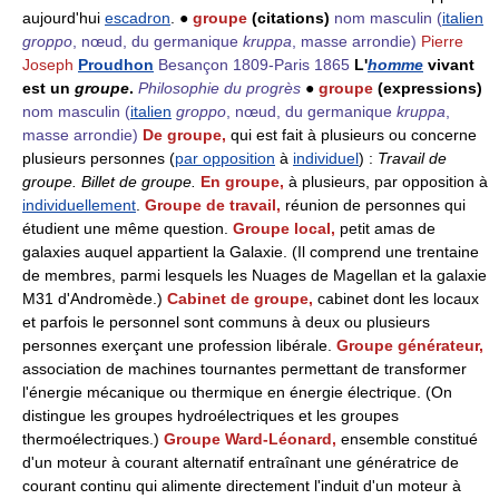
aujourd'hui
escadron
. ●
groupe
(citations)
nom masculin
(
italien
groppo
, nœud, du germanique
kruppa
, masse arrondie)
Pierre
Joseph
Proudhon
Besançon 1809-Paris 1865
L'
homme
vivant
est un
groupe
.
Philosophie du progrès
●
groupe
(expressions)
nom masculin
(
italien
groppo
, nœud, du germanique
kruppa
,
masse arrondie)
De groupe,
qui est fait à plusieurs ou concerne
plusieurs personnes (
par opposition
à
individuel
) :
Travail de
groupe.
Billet de groupe.
En groupe,
à plusieurs, par opposition à
individuellement
.
Groupe de travail,
réunion de personnes qui
étudient une même question.
Groupe local,
petit amas de
galaxies auquel appartient la Galaxie. (Il comprend une trentaine
de membres, parmi lesquels les Nuages de Magellan et la galaxie
M31 d'Andromède.)
Cabinet de groupe,
cabinet dont les locaux
et parfois le personnel sont communs à deux ou plusieurs
personnes exerçant une profession libérale.
Groupe générateur,
association de machines tournantes permettant de transformer
l'énergie mécanique ou thermique en énergie électrique. (On
distingue les groupes hydroélectriques et les groupes
thermoélectriques.)
Groupe Ward-Léonard,
ensemble constitué
d'un moteur à courant alternatif entraînant une génératrice de
courant continu qui alimente directement l'induit d'un moteur à